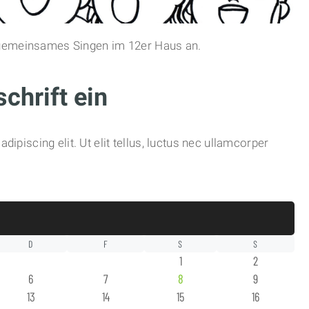
 gemeinsames Singen im 12er Haus an.
chrift ein
ipiscing elit. Ut elit tellus, luctus nec ullamcorper
D
F
S
S
1
2
6
7
8
9
13
14
15
16