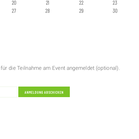
20
21
22
23
27
28
29
30
für die Teilnahme am Event angemeldet (optional).