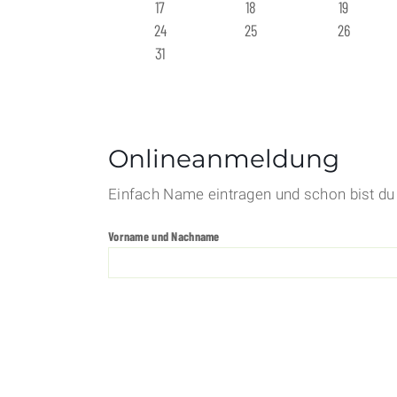
17
18
19
24
25
26
31
Onlineanmeldung
Einfach Name eintragen und schon bist du 
Vorname und Nachname