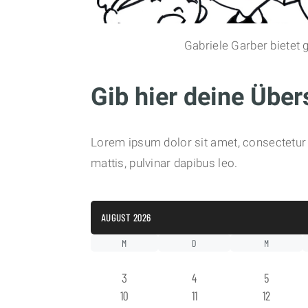
Gabriele Garber bietet
Gib hier deine Übers
Lorem ipsum dolor sit amet, consectetur ad
mattis, pulvinar dapibus leo.
AUGUST 2026
M
D
M
3
4
5
10
11
12